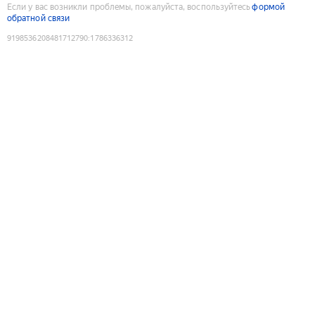
Если у вас возникли проблемы, пожалуйста, воспользуйтесь
формой
обратной связи
9198536208481712790
:
1786336312