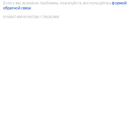
Если у вас возникли проблемы, пожалуйста, воспользуйтесь
формой
обратной связи
9193607468161087280
:
1786262868