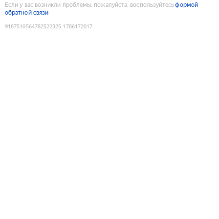
Если у вас возникли проблемы, пожалуйста, воспользуйтесь
формой
обратной связи
9187510564782522325
:
1786172017