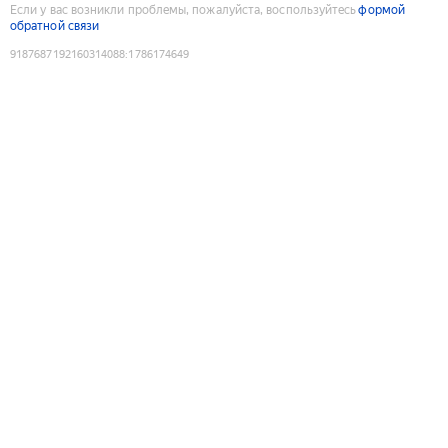
Если у вас возникли проблемы, пожалуйста, воспользуйтесь
формой
обратной связи
9187687192160314088
:
1786174649