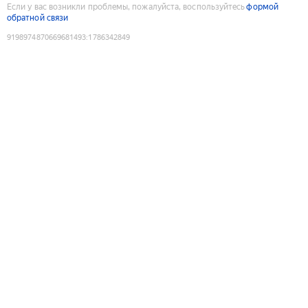
Если у вас возникли проблемы, пожалуйста, воспользуйтесь
формой
обратной связи
9198974870669681493
:
1786342849