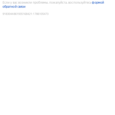
Если у вас возникли проблемы, пожалуйста, воспользуйтесь
формой
обратной связи
9183044861935168421
:
1786105473