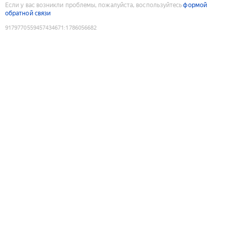
Если у вас возникли проблемы, пожалуйста, воспользуйтесь
формой
обратной связи
9179770559457434671
:
1786056682