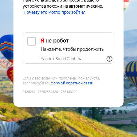
Нам очень жаль, но запросы с вашего
устройства похожи на автоматические.
Почему это могло произойти?
Я не робот
Нажмите, чтобы продолжить
Yandex SmartCaptcha
Если у вас возникли проблемы, пожалуйста,
воспользуйтесь
формой обратной связи
9188261177762384326
:
1786183202