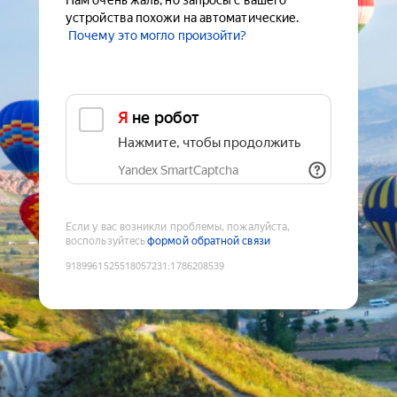
Нам очень жаль, но запросы с вашего
устройства похожи на автоматические.
Почему это могло произойти?
Я не робот
Нажмите, чтобы продолжить
Yandex SmartCaptcha
Если у вас возникли проблемы, пожалуйста,
воспользуйтесь
формой обратной связи
9189961525518057231
:
1786208539