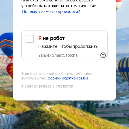
Нам очень жаль, но запросы с вашего
устройства похожи на автоматические.
Почему это могло произойти?
Я не робот
Нажмите, чтобы продолжить
Yandex SmartCaptcha
Если у вас возникли проблемы, пожалуйста,
воспользуйтесь
формой обратной связи
9188567001914806418
:
1786187759