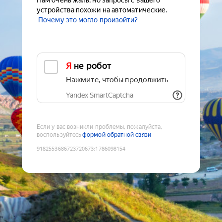
Нам очень жаль, но запросы с вашего
устройства похожи на автоматические.
Почему это могло произойти?
Я не робот
Нажмите, чтобы продолжить
Yandex SmartCaptcha
Если у вас возникли проблемы, пожалуйста,
воспользуйтесь
формой обратной связи
9182553686723720673
:
1786098154