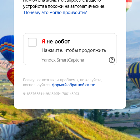
Нам очень жаль, но запросы с вашего
устройства похожи на автоматические.
Почему это могло произойти?
Я не робот
Нажмите, чтобы продолжить
Yandex SmartCaptcha
Если у вас возникли проблемы, пожалуйста,
воспользуйтесь
формой обратной связи
9185576851119818405
:
1786143203