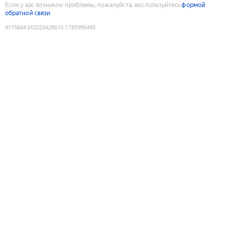
Если у вас возникли проблемы, пожалуйста, воспользуйтесь
формой
обратной связи
9175664343223428615
:
1785995495