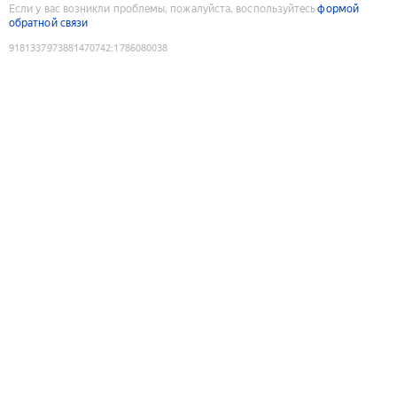
Если у вас возникли проблемы, пожалуйста, воспользуйтесь
формой
обратной связи
9181337973881470742
:
1786080038