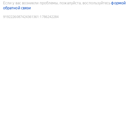
Если у вас возникли проблемы, пожалуйста, воспользуйтесь
формой
обратной связи
9192226087424361361
:
1786242284