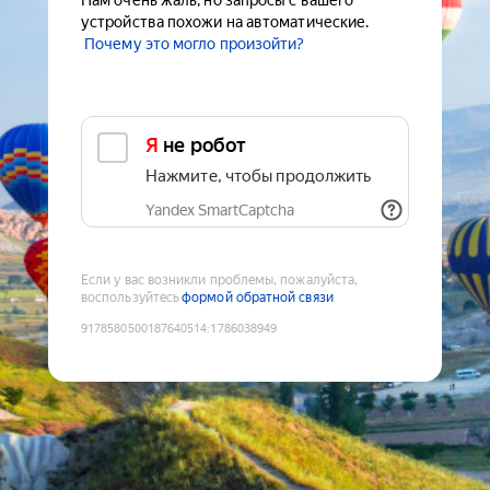
Нам очень жаль, но запросы с вашего
устройства похожи на автоматические.
Почему это могло произойти?
Я не робот
Нажмите, чтобы продолжить
Yandex SmartCaptcha
Если у вас возникли проблемы, пожалуйста,
воспользуйтесь
формой обратной связи
9178580500187640514
:
1786038949