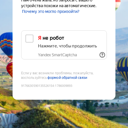
Нам очень жаль, но запросы с вашего
устройства похожи на автоматические.
Почему это могло произойти?
Я не робот
Нажмите, чтобы продолжить
Yandex SmartCaptcha
Если у вас возникли проблемы, пожалуйста,
воспользуйтесь
формой обратной связи
9176630590135526154
:
1786009893