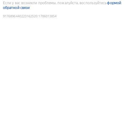
Если у вас возникли проблемы, пожалуйста, воспользуйтесь
формой
обратной связи
9176896440223162520
:
1786013854