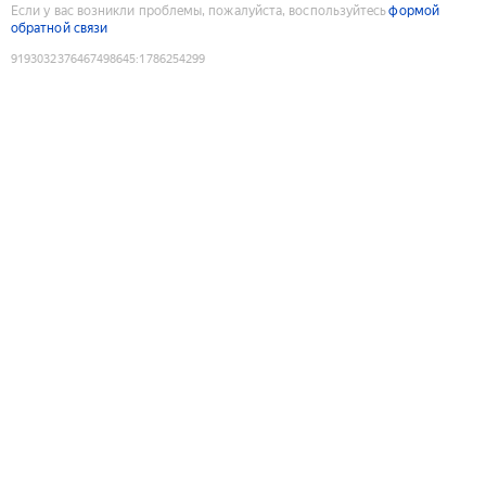
Если у вас возникли проблемы, пожалуйста, воспользуйтесь
формой
обратной связи
9193032376467498645
:
1786254299