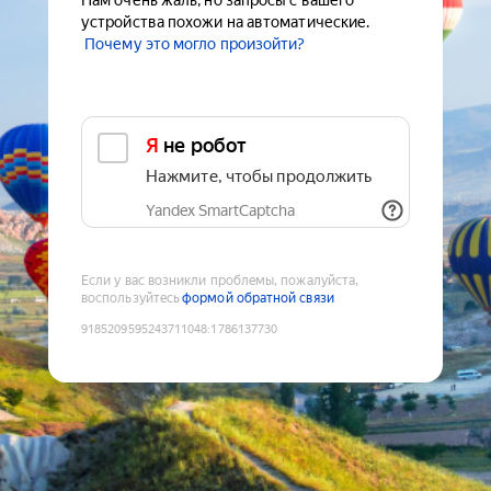
Нам очень жаль, но запросы с вашего
устройства похожи на автоматические.
Почему это могло произойти?
Я не робот
Нажмите, чтобы продолжить
Yandex SmartCaptcha
Если у вас возникли проблемы, пожалуйста,
воспользуйтесь
формой обратной связи
9185209595243711048
:
1786137730