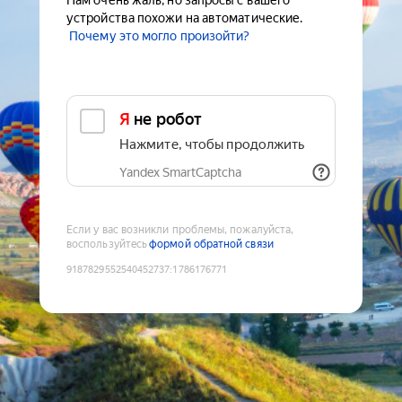
Нам очень жаль, но запросы с вашего
устройства похожи на автоматические.
Почему это могло произойти?
Я не робот
Нажмите, чтобы продолжить
Yandex SmartCaptcha
Если у вас возникли проблемы, пожалуйста,
воспользуйтесь
формой обратной связи
9187829552540452737
:
1786176771