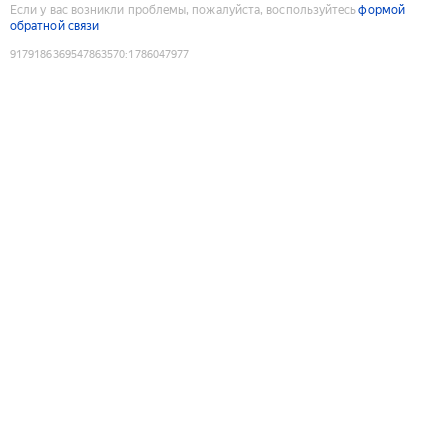
Если у вас возникли проблемы, пожалуйста, воспользуйтесь
формой
обратной связи
9179186369547863570
:
1786047977