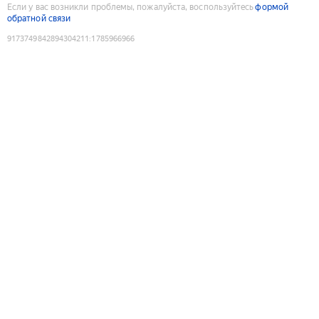
Если у вас возникли проблемы, пожалуйста, воспользуйтесь
формой
обратной связи
9173749842894304211
:
1785966966