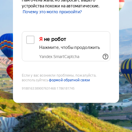
Нам очень жаль, но запросы с вашего
устройства похожи на автоматические.
Почему это могло произойти?
Я не робот
Нажмите, чтобы продолжить
Yandex SmartCaptcha
Если у вас возникли проблемы, пожалуйста,
воспользуйтесь
формой обратной связи
9188163389007631468
:
1786181745