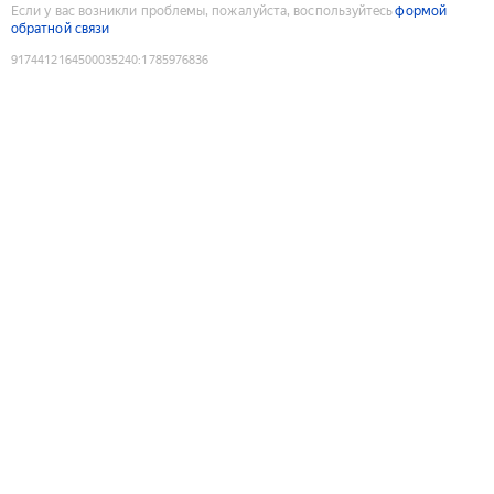
Если у вас возникли проблемы, пожалуйста, воспользуйтесь
формой
обратной связи
9174412164500035240
:
1785976836