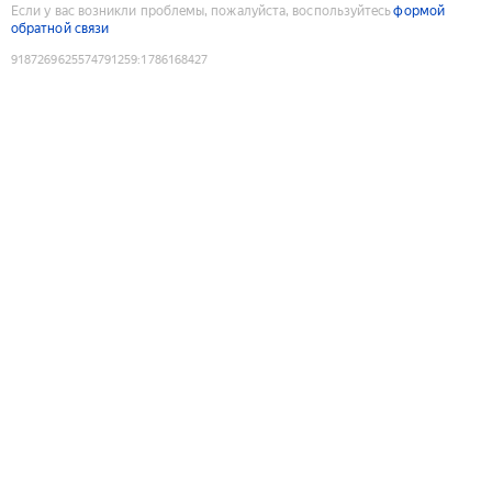
Если у вас возникли проблемы, пожалуйста, воспользуйтесь
формой
обратной связи
9187269625574791259
:
1786168427