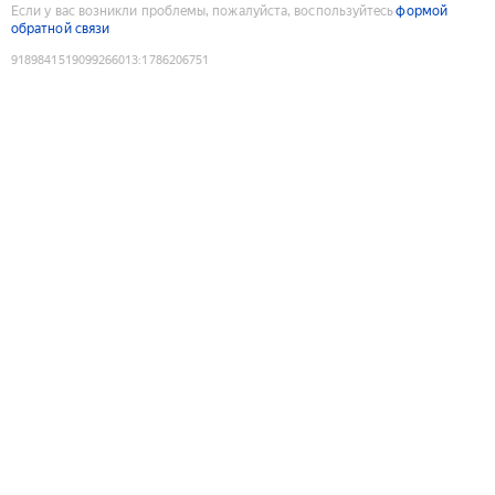
Если у вас возникли проблемы, пожалуйста, воспользуйтесь
формой
обратной связи
9189841519099266013
:
1786206751