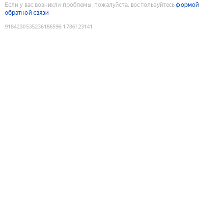
Если у вас возникли проблемы, пожалуйста, воспользуйтесь
формой
обратной связи
9184230535236186596
:
1786123141