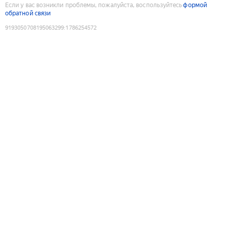
Если у вас возникли проблемы, пожалуйста, воспользуйтесь
формой
обратной связи
9193050708195063299
:
1786254572