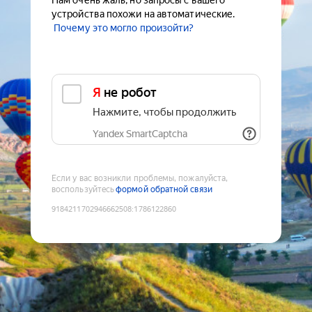
Нам очень жаль, но запросы с вашего
устройства похожи на автоматические.
Почему это могло произойти?
Я не робот
Нажмите, чтобы продолжить
Yandex SmartCaptcha
Если у вас возникли проблемы, пожалуйста,
воспользуйтесь
формой обратной связи
9184211702946662508
:
1786122860