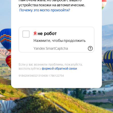
Нам очень жаль, но запросы с вашего
устройства похожи на автоматические.
Почему это могло произойти?
Я не робот
Нажмите, чтобы продолжить
Yandex SmartCaptcha
Если у вас возникли проблемы, пожалуйста,
воспользуйтесь
формой обратной связи
9184204546321310408
:
1786122754