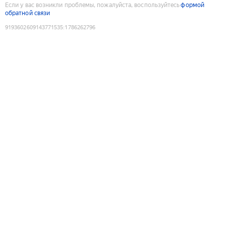
Если у вас возникли проблемы, пожалуйста, воспользуйтесь
формой
обратной связи
9193602609143771535
:
1786262796