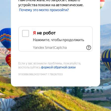
Нам очень жаль, но запросы с вашего
устройства похожи на автоматические.
Почему это могло произойти?
Я не робот
Нажмите, чтобы продолжить
Yandex SmartCaptcha
Если у вас возникли проблемы, пожалуйста,
воспользуйтесь
формой обратной связи
9193886986243319447
:
1786267033