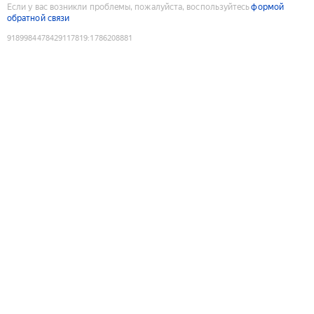
Если у вас возникли проблемы, пожалуйста, воспользуйтесь
формой
обратной связи
9189984478429117819
:
1786208881