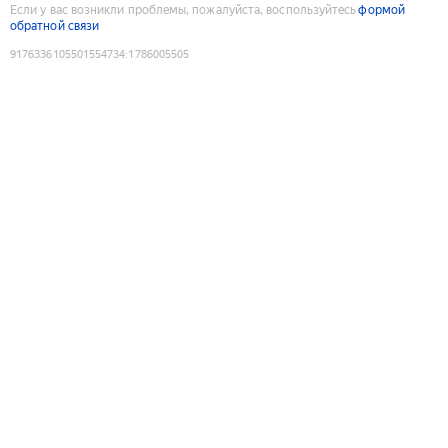
Если у вас возникли проблемы, пожалуйста, воспользуйтесь
формой
обратной связи
9176336105501554734
:
1786005505