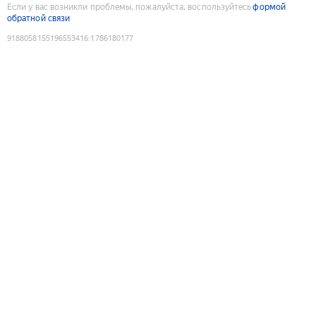
Если у вас возникли проблемы, пожалуйста, воспользуйтесь
формой
обратной связи
9188058155196553416
:
1786180177