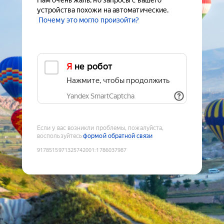
Нам очень жаль, но запросы с вашего
устройства похожи на автоматические.
Почему это могло произойти?
Я не робот
Нажмите, чтобы продолжить
Yandex SmartCaptcha
Если у вас возникли проблемы, пожалуйста,
воспользуйтесь
формой обратной связи
9178515971325742001
:
1786037987