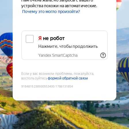
Нам очень жаль, но запросы с вашего
устройства похожи на автоматические.
Почему это могло произойти?
Я не робот
Нажмите, чтобы продолжить
Yandex SmartCaptcha
Если у вас возникли проблемы, пожалуйста,
воспользуйтесь
формой обратной связи
9184815238930553400
:
1786131854