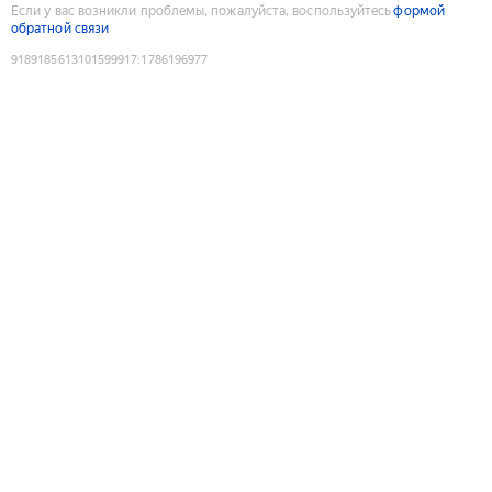
Если у вас возникли проблемы, пожалуйста, воспользуйтесь
формой
обратной связи
9189185613101599917
:
1786196977