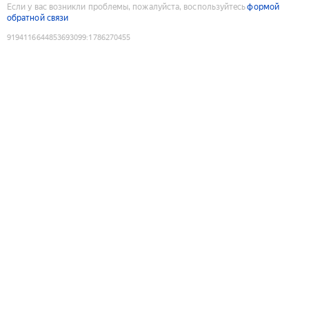
Если у вас возникли проблемы, пожалуйста, воспользуйтесь
формой
обратной связи
9194116644853693099
:
1786270455