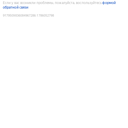
Если у вас возникли проблемы, пожалуйста, воспользуйтесь
формой
обратной связи
9179509836084967286
:
1786052798