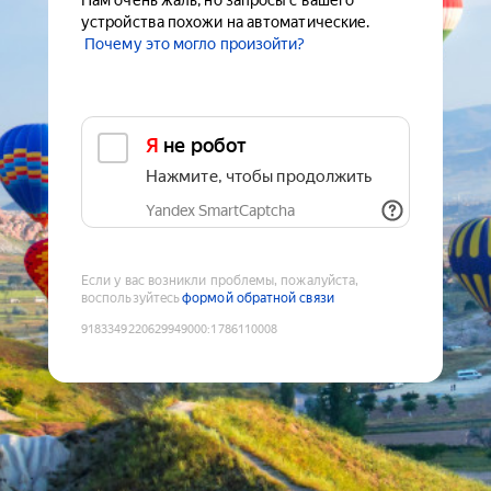
Нам очень жаль, но запросы с вашего
устройства похожи на автоматические.
Почему это могло произойти?
Я не робот
Нажмите, чтобы продолжить
Yandex SmartCaptcha
Если у вас возникли проблемы, пожалуйста,
воспользуйтесь
формой обратной связи
9183349220629949000
:
1786110008