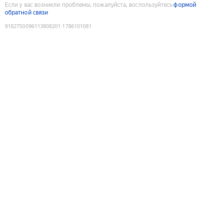
Если у вас возникли проблемы, пожалуйста, воспользуйтесь
формой
обратной связи
9182750096113808201
:
1786101081