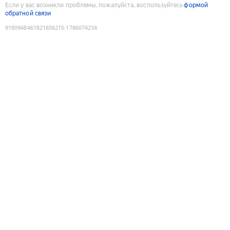
Если у вас возникли проблемы, пожалуйста, воспользуйтесь
формой
обратной связи
9180948461821656215
:
1786074234