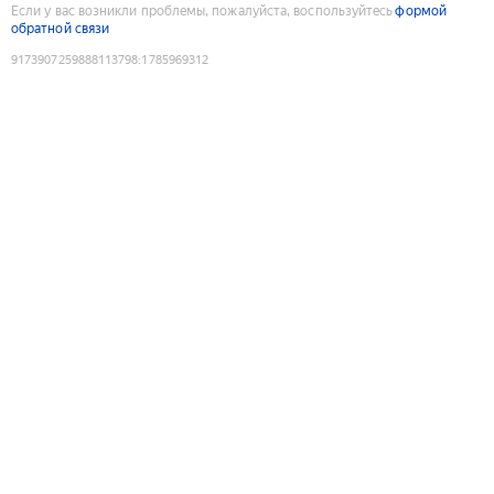
Если у вас возникли проблемы, пожалуйста, воспользуйтесь
формой
обратной связи
9173907259888113798
:
1785969312