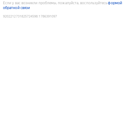
Если у вас возникли проблемы, пожалуйста, воспользуйтесь
формой
обратной связи
9202212731825724598
:
1786391097