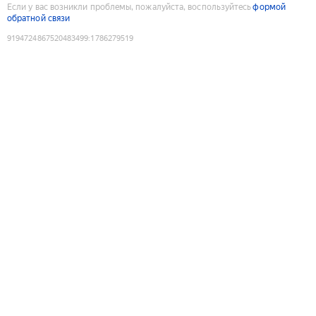
Если у вас возникли проблемы, пожалуйста, воспользуйтесь
формой
обратной связи
9194724867520483499
:
1786279519