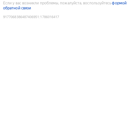
Если у вас возникли проблемы, пожалуйста, воспользуйтесь
формой
обратной связи
9177068386487406951
:
1786016417