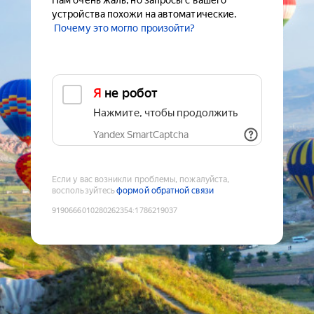
Нам очень жаль, но запросы с вашего
устройства похожи на автоматические.
Почему это могло произойти?
Я не робот
Нажмите, чтобы продолжить
Yandex SmartCaptcha
Если у вас возникли проблемы, пожалуйста,
воспользуйтесь
формой обратной связи
9190666010280262354
:
1786219037