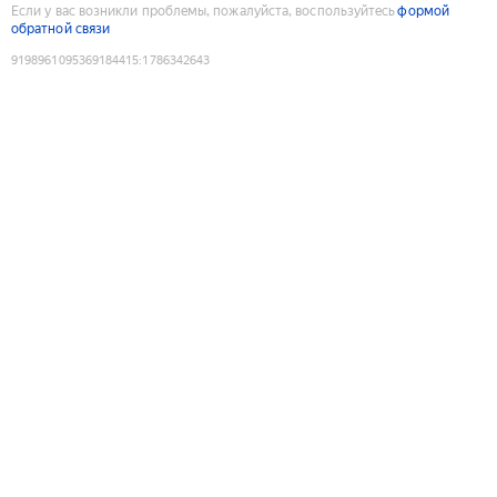
Если у вас возникли проблемы, пожалуйста, воспользуйтесь
формой
обратной связи
9198961095369184415
:
1786342643